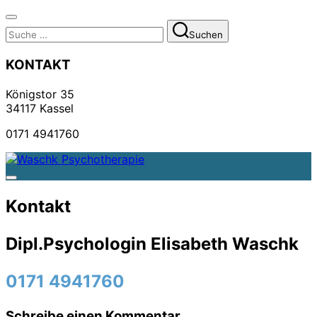
Navigation
Suchen
umschalten
Suchen
nach:
KONTAKT
Königstor 35
34117 Kassel
0171 4941760
Zum
Inhalt
Seitenleiste
springen
&
Kontakt
Navigation
umschalten
Dipl.Psychologin Elisabeth Waschk
0171 4941760
Schreibe einen Kommentar